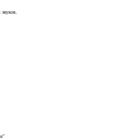
 звуков.
за"