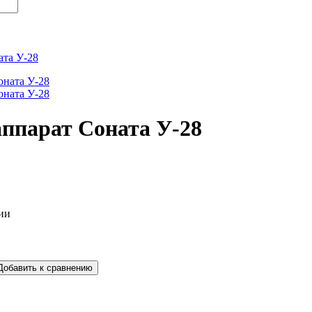
ата У-28
аппарат Соната У-28
ии
Добавить к сравнению