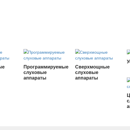
У
ые
Программируемые
Сверхмощные
слуховые
слуховые
аппараты
аппараты
с
а