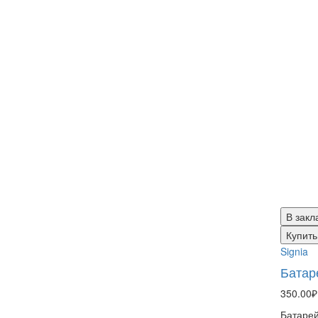
В закл
Купить
Signia
Батар
350.00₽
Батарей