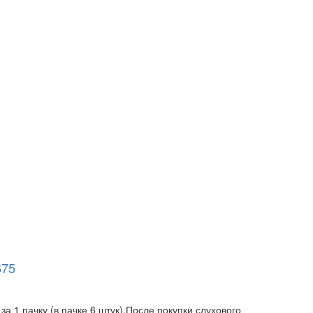
675
 1 пачку (в пачке 6 штук).После покупки слухового