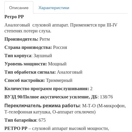
Описание
Характеристики
Ретро
PP
Аналоговый слуховой аппарат. Применяется при I
II
-
IV
степенях потери слуха.
Производитель:
Ритм
Страна производства:
Россия
Тип корпуса
: Заушный
Уровень мощности:
Мощный
Тип обработки сигнала:
Аналоговый
Способ настройки:
Триммерный
Количество программ прослушивания:
2
ВУЗД 90/Полное акустическое усиление, ДБ
: 138/76
Переключатель режима работы
: М-Т-О (М-микрофон,
Т-телефонная катушка, О-аппарат отключен)
Тип батарейки
: 675
РЕТРО РР
– слуховой аппарат высокой мощности,