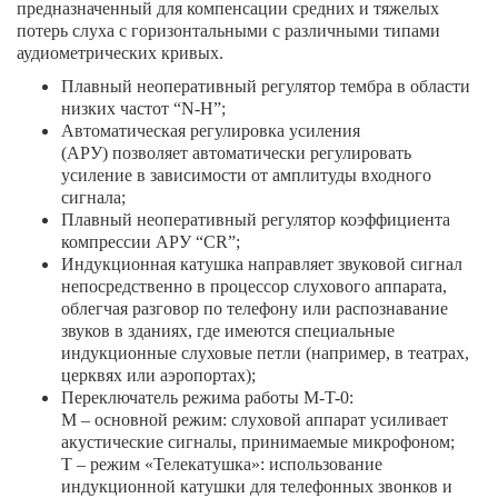
предназначенный для компенсации средних и тяжелых
потерь слуха с горизонтальными с различными типами
аудиометрических кривых.
Плавный неоперативный регулятор тембра в области
низких частот “N-H”;
Автоматическая регулировка усиления
(АРУ)
позволяет автоматически регулировать
усиление в зависимости от амплитуды входного
сигнала;
Плавный неоперативный регулятор коэффициента
компрессии АРУ “СR”;
Индукционная катушка
направляет звуковой сигнал
непосредственно в процессор слухового аппарата,
облегчая разговор по телефону или распознавание
звуков в зданиях, где имеются специальные
индукционные слуховые петли (например, в театрах,
церквях или аэропортах);
Переключатель режима работы M-T-0:
M – основной режим: слуховой аппарат усиливает
акустические сигналы, принимаемые микрофоном;
T – режим «Телекатушка»: использование
индукционной катушки для телефонных звонков и