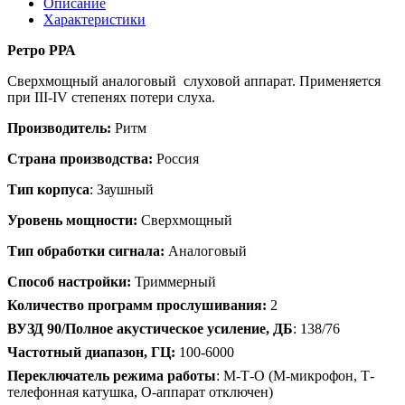
Описание
Характеристики
Ретро РРА
Сверхмощный аналоговый слуховой аппарат. Применяется
при I
II
-I
V
степенях потери слуха.
Производитель:
Ритм
Страна производства:
Россия
Тип корпуса
: Заушный
Уровень мощности:
Сверхмощный
Тип обработки сигнала:
Аналоговый
Способ настройки:
Триммерный
Количество программ прослушивания:
2
ВУЗД 90/Полное акустическое усиление, ДБ
: 138/76
Частотный диапазон, ГЦ:
100-6000
Переключатель режима работы
: М-Т-О (М-микрофон, Т-
телефонная катушка, О-аппарат отключен)