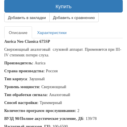
Купить
Добавить в закладки
Добавить к сравнению
Описание
Характеристики
Aurica
Neo
Classica
675
SP
Сверхмощный аналоговый
слуховой аппарат. Применяется при II
I
-
I
V
степенях потери слуха.
Производитель:
Aurica
Страна производства:
Россия
Тип корпуса
: Заушный
Уровень мощности:
Сверхмощный
Тип обработки сигнала:
Аналоговый
Способ настройки:
Триммерный
Количество программ прослушивания:
2
ВУЗД 90/Полное акустическое усиление, ДБ
: 139/78
Частотный диапазон, ГЦ:
100-6500