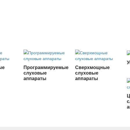
У
ые
Программируемые
Сверхмощные
слуховые
слуховые
аппараты
аппараты
с
а