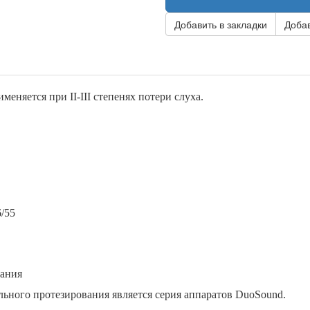
Добавить в закладки
Добав
меняется при I
I
-I
II
степенях потери слуха.
6/55
ания
ного протезирования является серия аппаратов DuoSound.