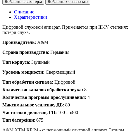
Добавить в закладки
Добавить к сравнению
Описание
Характеристики
Цифровой слуховой аппарат. Применяется при I
II
-I
V
степенях
потери слуха.
Производитель:
A&M
Страна производства
: Германия
Тип корпуса
: Заушный
Уровень мощности:
Сверхмощный
Тип обработки сигнала:
Цифровой
Количество каналов обработки звука:
8
Количество программ прослушивания:
4
Максимальное усиление, ДБ
: 80
Частотный диапазон, ГЦ:
100 - 5400
Тип батарейки
: 675
A&M XTM XP P4 - cупермощный cлуховой аппарат Эконом