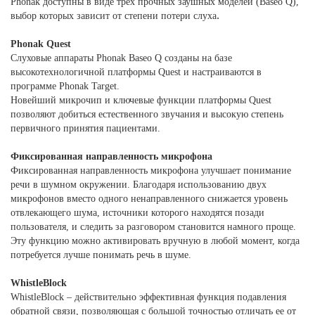
Phonak доступны в виде трёх прочных заушных моделей (Baseo Q),
.
выбор которых зависит от степени потери слуха
Phonak Quest
Слуховые аппараты Phonak Baseo Q созданы на базе 
высокотехнологичной платформы Quest и настраиваются в 
программе Phonak Target.

Новейший микрочип и ключевые функции платформы Quest 
позволяют добиться естественного звучания и высокую степень 
первичного принятия пациентами.
Фиксированная направленность микрофона
Фиксированная направленность микрофона улучшает понимание 
речи в шумном окружении. Благодаря использованию двух 
микрофонов вместо одного ненаправленного снижается уровень 
отвлекающего шума, источники которого находятся позади 
пользователя, и следить за разговором становится намного проще. 
Эту функцию можно активировать вручную в любой момент, когда

потребуется лучше понимать речь в шуме.
WhistleBlock
WhistleBlock – действительно эффективная функция подавления 
обратной связи, позволяющая с большой точностью отличать ее от 