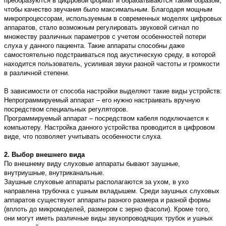
преобразуются в цифровой формат и обрабатываются таким образом,
чтобы качество звучания было максимальным. Благодаря мощным
микропроцессорам, используемым в современных моделях цифровых
аппаратов, стало возможным регулировать звуковой сигнал по
множеству различных параметров с учетом особенностей потери
слуха у данного пациента. Такие аппараты способны даже
самостоятельно подстраиваться под акустическую среду, в которой
находится пользователь, усиливая звуки разной частоты и громкости
в различной степени.
В зависимости от способа настройки выделяют такие виды устройств:
Непрограммируемый аппарат – его нужно настраивать вручную
посредством специальных регуляторов.
Программируемый аппарат – посредством кабеля подключается к
компьютеру. Настройка данного устройства проводится в цифровом
виде, что позволяет учитывать особенности слуха.
2. Выбор внешнего вида
По внешнему виду слуховые аппараты бывают заушные,
внутриушные, внутриканальные.
Заушные слуховые аппараты располагаются за ухом, в ухо
направлена трубочка с ушным вкладышем. Среди заушных слуховых
аппаратов существуют аппараты разного размера и разной формы
(вплоть до микромоделей, размером с зерно фасоли). Кроме того,
они могут иметь различные виды звукопроводящих трубок и ушных